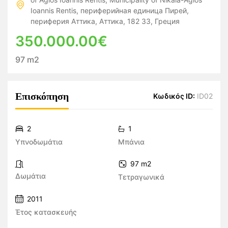
Ioannis Rentis, периферийная единица Пирей,
периферия Аттика, Аттика, 182 33, Греция
350.000.00€
97 m2
Επισκόπηση
Κωδικός ID:
ID02
2
1
Υπνοδωμάτια
Μπάνια
97 m2
Δωμάτια
Τετραγωνικά
2011
Έτος κατασκευής