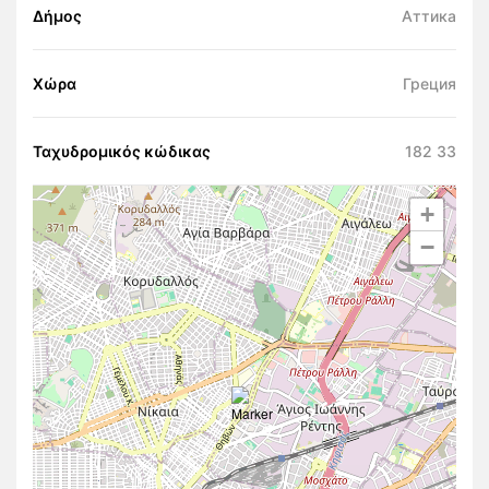
Δήμος
Аттика
Χώρα
Греция
Ταχυδρομικός κώδικας
182 33
+
−