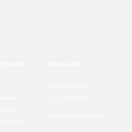
ατηγορίες
Επικοινωνία
λα
Σελίδα επικοινωνίας
αμέρισμα
Τηλ: (+30) 699 841
5211
ζονέτα
demisrealestate@gmail.com
νοκατοικία