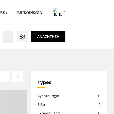
ΊΕΣ
ΕΠΙΚΟΙΝΩΝΊΑ
EL
ΑΝΑΖΉΤΗΣΗ
Types
Αγροτεμάχιο
0
Βίλα
2
Γκαρσονιέρα
0