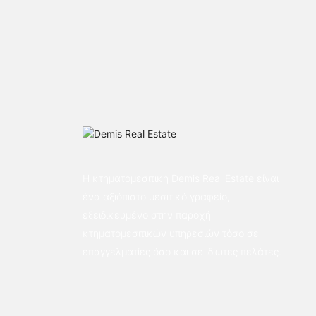
Η κτηματομεσιτική Demis Real Estate είναι
ένα αξιόπιστο μεσιτικό γραφείο,
εξειδικευμένο στην παροχή
κτηματομεσιτικών υπηρεσιών τόσο σε
επαγγελματίες όσο και σε ιδιώτες πελάτες.