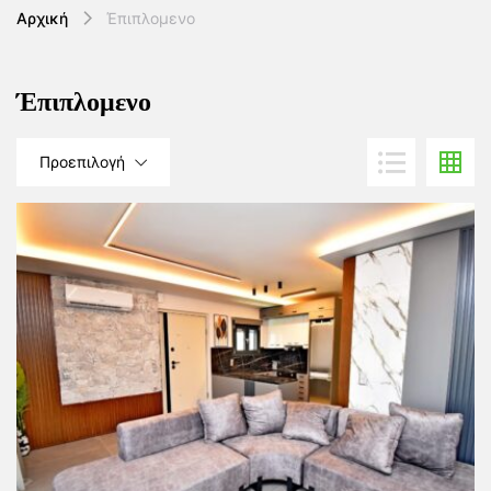
Αρχική
Έπιπλομενο
Έπιπλομενο
Προεπιλογή