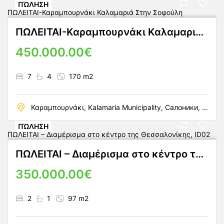
ΠΏΛΗΣΗ
ΠΩΛΕΙΤΑΙ-Καραμπουρνάκι Καλαμαριά Στην Σοφούλη
450.000.00€
7
4
170 m2
Καραμπουρνάκι, Kalamaria Municipality, Салоники, Thermi, периферийная единица Салоники, периферия Центральная Македония, Македония и Фракия, 570 01, Греция
ΠΏΛΗΣΗ
ΠΩΛΕΙΤΑΙ – Διαμέρισμα στο κέντρο της Θεσσαλονίκης, ID02
350.000.00€
2
1
97 m2