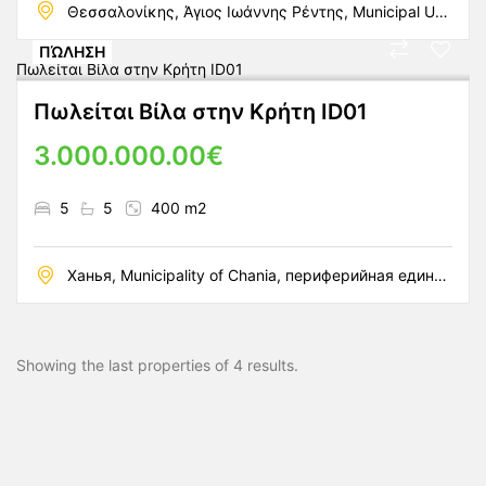
Θεσσαλονίκης, Άγιος Ιωάννης Ρέντης, Municipal Unit of Agios Ioannis Rentis, Municipality of Nikaia-Agios Ioannis Rentis, периферийная единица Пирей, периферия Аттика, Аттика, 182 33, Греция
ΠΏΛΗΣΗ
Πωλείται Βίλα στην Κρήτη ID01
3.000.000.00€
5
5
400 m2
Ханья, Municipality of Chania, периферийная единица Ханья, периферия Крит, Крит, 731 36, Греция
Showing the last properties of 4 results.